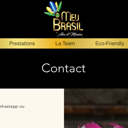
Prestations
La Team
Eco-Friendly
Contact
 whastapp ou