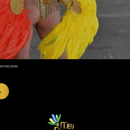
danseuses
p